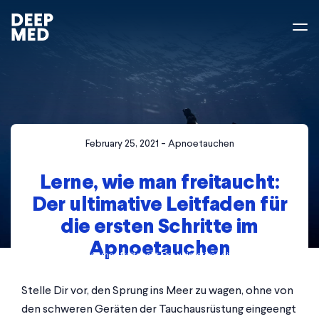
-
February 25, 2021
Apnoetauchen
Lerne, wie man freitaucht:
Der ultimative Leitfaden für
die ersten Schritte im
Apnoetauchen
Home
>
Blog
>
Lerne, wie man freitaucht: Der ultimative Leitfaden für die ersten
Schritte im Apnoetauchen
Stelle Dir vor, den Sprung ins Meer zu wagen, ohne von
den schweren Geräten der Tauchausrüstung eingeengt