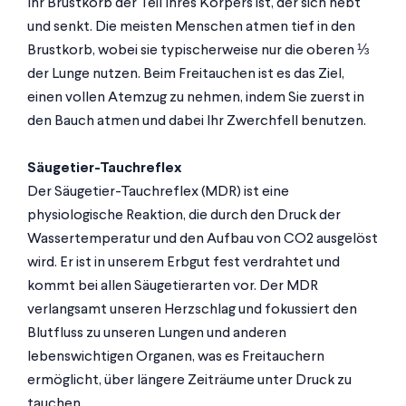
Ihr Brustkorb der Teil Ihres Körpers ist, der sich hebt
und senkt. Die meisten Menschen atmen tief in den
Brustkorb, wobei sie typischerweise nur die oberen ⅓
der Lunge nutzen. Beim Freitauchen ist es das Ziel,
einen vollen Atemzug zu nehmen, indem Sie zuerst in
den Bauch atmen und dabei Ihr Zwerchfell benutzen.
Säugetier-Tauchreflex
Der Säugetier-Tauchreflex (MDR) ist eine
physiologische Reaktion, die durch den Druck der
Wassertemperatur und den Aufbau von CO2 ausgelöst
wird. Er ist in unserem Erbgut fest verdrahtet und
kommt bei allen Säugetierarten vor. Der MDR
verlangsamt unseren Herzschlag und fokussiert den
Blutfluss zu unseren Lungen und anderen
lebenswichtigen Organen, was es Freitauchern
ermöglicht, über längere Zeiträume unter Druck zu
tauchen.