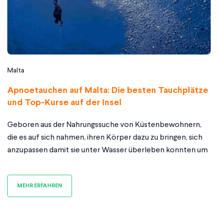
Malta
Apnoetauchen auf Malta: Die besten Tauchplätze
und Top-Kurse auf der Insel
Geboren aus der Nahrungssuche von Küstenbewohnern,
die es auf sich nahmen, ihren Körper dazu zu bringen, sich
anzupassen damit sie unter Wasser überleben konnten um
Nahrung oder wertvolle Materialien sammeln. Nichts kann
Ihnen das Gefühl geben, so frei und eins mit der Natur um
MEHR ERFAHREN
sie herum zu sein, wie das Apnoetauchen es tut. Wenn sie