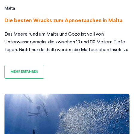
Malta
Die besten Wracks zum Apnoetauchen in Malta
Das Meere rund um Malta und Gozo ist voll von
Unterwasserwracks, die zwischen 10 und 110 Metern Tiefe
liegen. Nicht nur deshalb wurden die Maltesischen Inseln zu
einem der besten Tauchziele in Europa gewählt. Malta und
Gozo sind auch ein großartiges Reiseziel für Neulinge des
MEHR ERFAHREN
Apnoetauchens, die sich selbst und die
Unterwasserlandschaft erkunden wollen wie